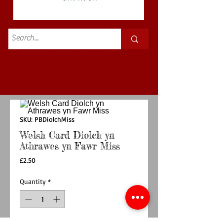
Standard
£3.50p&p
SKU: PBDiolchMiss
Welsh Card Diolch yn
Athrawes yn Fawr Miss
Price
£2.50
Quantity
*